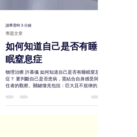
讀畢需時 3 分鐘
專題文章
如何知道自己是否有睡
眠窒息症
物理治療 許慕儀 如何知道自己是否有睡眠窒息
症？ 要判斷自己是否患病，需結合自身感受與同
住者的觀察。關鍵徵兆包括：巨大且不規律的鼾
聲中夾雜呼吸暫停（伴侶通常會首先發現）、夜
間因窒息感而驚醒，以及睡醒後口乾、頭痛。白
天則可能表現為難以抗拒的嗜睡，尤其在開會、
駕車等靜態活動時精神不濟。若長期感到疲勞不
堪，並伴有上述夜間症狀，應及時前往睡眠專科
門診或耳鼻喉科接受專業評估，透過睡眠監測確