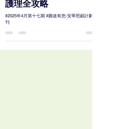
防褥瘡有法：臥床病人
護理全攻略
#2025年4月第十七期 #圓途有您-安寧照顧計劃季
刊