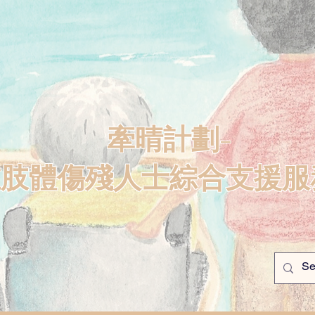
牽晴計劃-
重肢體傷殘人士綜合支援服