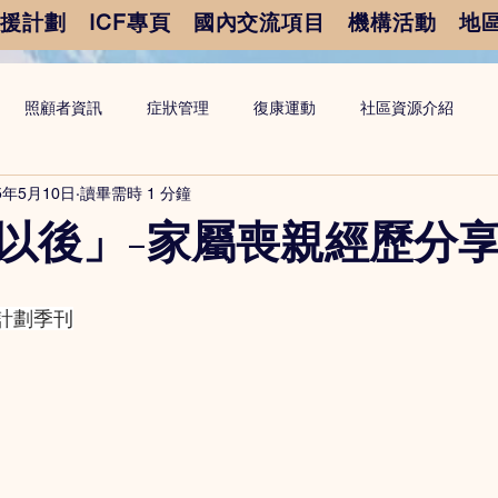
支援計劃
ICF專頁
國內交流項目
機構活動
地
照顧者資訊
症狀管理
復康運動
社區資源介紹
5年5月10日
讀畢需時 1 分鐘
以後」-家屬喪親經歷分
計劃季刊