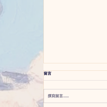
別抗拒哀傷，它是生命中的一
留言
部分—寫給看見家人情況變差
的你
登記護士 鍾颸喆 當你看著摯愛
的家人，情況一日比一日差，身體
撰寫留言......
功能逐漸退化，或認知能力慢慢流
逝，心中那股沉重的無力感與心