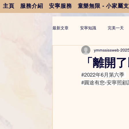
主頁
服務介紹
安寧服務
童樂無限 - 小家屬
最新文章
安寧知識
完美一天
ymmssissweb
202
「離開了
#2022年6月第六季
#圓途有您
-安寧照顧