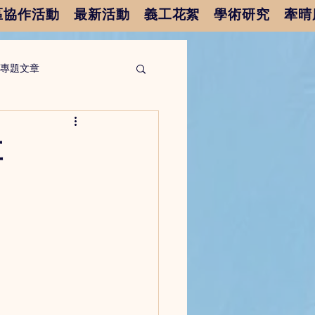
區協作活動
最新活動
義工花絮
學術研究
牽晴
專題文章
享