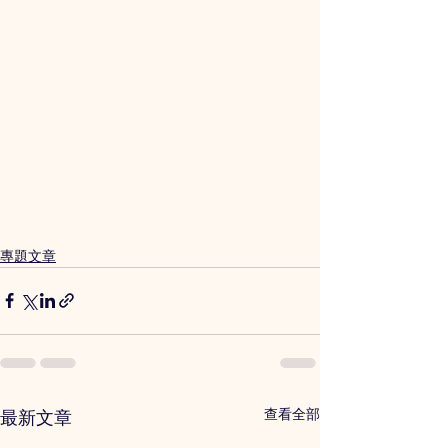
專題文章
查看全部
最新文章