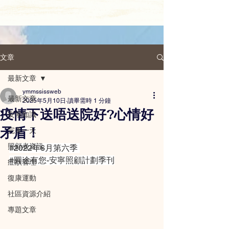
文章
最新文章
ymmssissweb
最新文章
2025年5月10日
讀畢需時 1 分鐘
疫情下送唔送院好?心情好
安寧知識
矛盾！
完美一天
照顧者資訊
#2022年6月第六季
#圓途有您
-安寧照顧計劃季刊
症狀管理
復康運動
社區資源介紹
專題文章