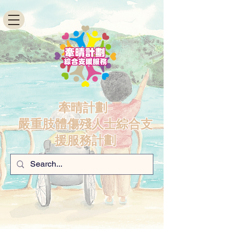
牽晴計劃-
嚴重肢體傷殘人士綜合支
援服務計劃