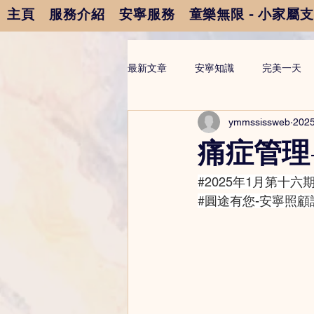
主頁
服務介紹
安寧服務
童樂無限 - 小家屬
最新文章
安寧知識
完美一天
ymmssissweb
202
痛症管理
#2025年1月第十六
#圓途有您
-安寧照顧