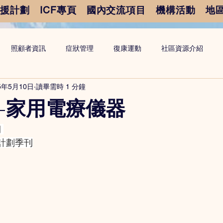
支援計劃
ICF專頁
國內交流項目
機構活動
地
照顧者資訊
症狀管理
復康運動
社區資源介紹
5年5月10日
讀畢需時 1 分鐘
-家用電療儀器
期
計劃季刊