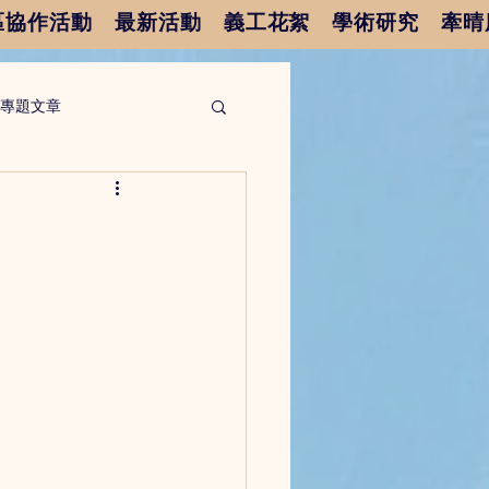
區協作活動
最新活動
義工花絮
學術研究
牽晴
專題文章