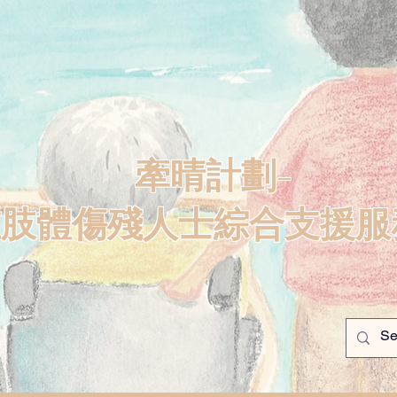
牽晴計劃-
重肢體傷殘人士綜合支援服