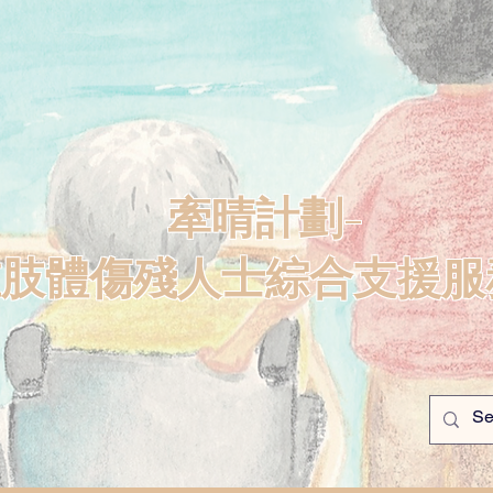
牽晴計劃-
重肢體傷殘人士綜合支援服