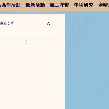
區協作活動
最新活動
義工花絮
學術研究
牽晴
專題文章