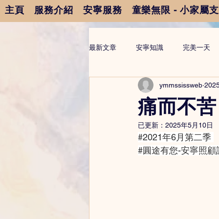
主頁
服務介紹
安寧服務
童樂無限 - 小家屬
最新文章
安寧知識
完美一天
ymmssissweb
202
痛而不苦
已更新：
2025年5月10日
#2021年6月第二季
#圓途有您
-安寧照顧