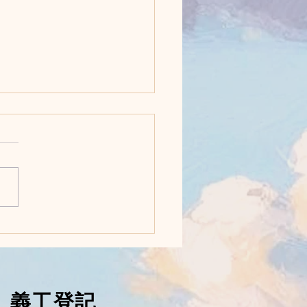
者的照顧-8個「無痛」照
貼士
​義工登記