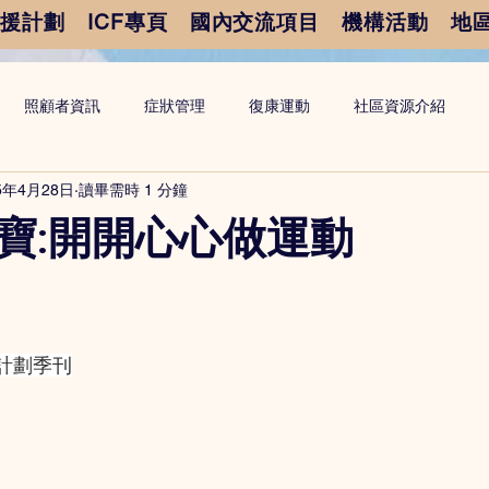
支援計劃
ICF專頁
國內交流項目
機構活動
地
照顧者資訊
症狀管理
復康運動
社區資源介紹
5年4月28日
讀畢需時 1 分鐘
寶:開開心心做運動
計劃季刊