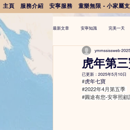
主頁
服務介紹
安寧服務
童樂無限 - 小家屬
最新文章
安寧知識
完美一天
ymmssissweb
202
虎年第三
已更新：
2025年5月10日
#
虎年七寶
#2022年4月第五季
#圓途有您
-安寧照顧