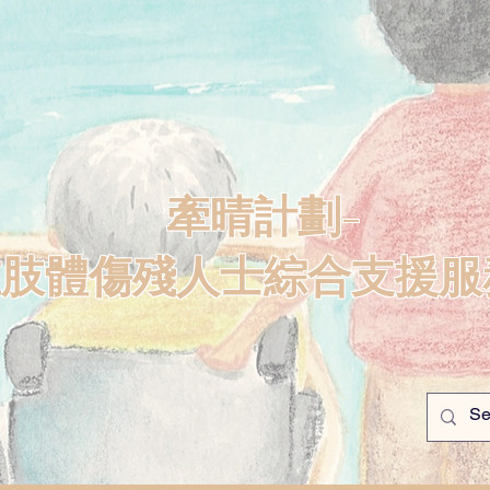
牽晴計劃-
重肢體傷殘人士綜合支援服