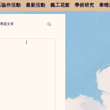
區協作活動
最新活動
義工花絮
學術研究
牽晴
專題文章