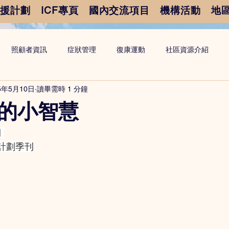
支援計劃
ICF專頁
國內交流項目
機構活動
地
照顧者資訊
症狀管理
復康運動
社區資源介紹
5年5月10日
讀畢需時 1 分鐘
的小智慧
期
計劃季刊