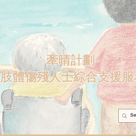
牽晴計劃-
重肢體傷殘人士綜合支援服