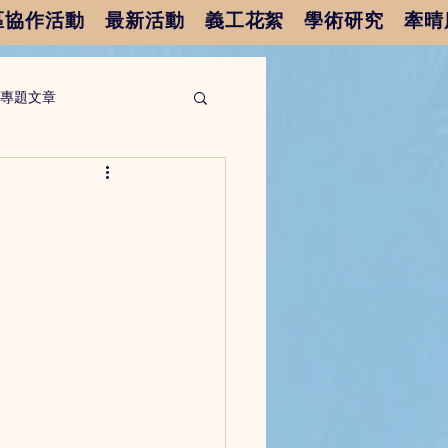
區協作活動
最新活動
義工花絮
學術研究
牽晴
專題文章