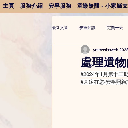
主頁
服務介紹
安寧服務
童樂無限 - 小家屬
最新文章
安寧知識
完美一天
ymmssissweb
202
處理遺物
#2024年1月第十二
#圓途有您
-安寧照顧