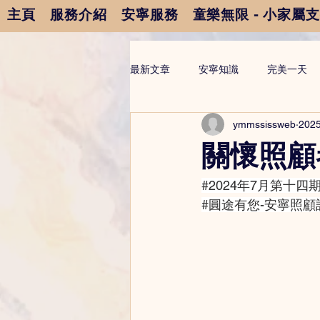
主頁
服務介紹
安寧服務
童樂無限 - 小家屬
最新文章
安寧知識
完美一天
ymmssissweb
202
關懷照顧
#2024年7月第十四
#圓途有您
-安寧照顧