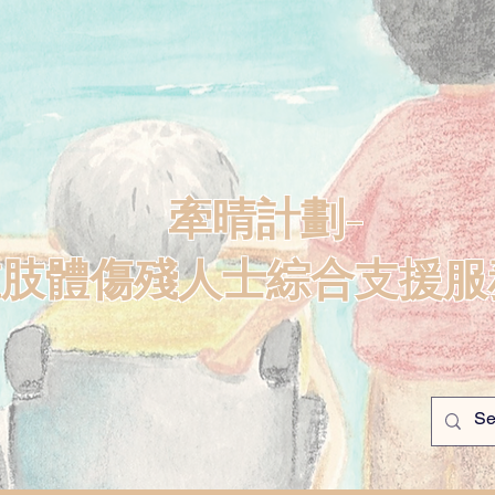
牽晴計劃-
重肢體傷殘人士綜合支援服