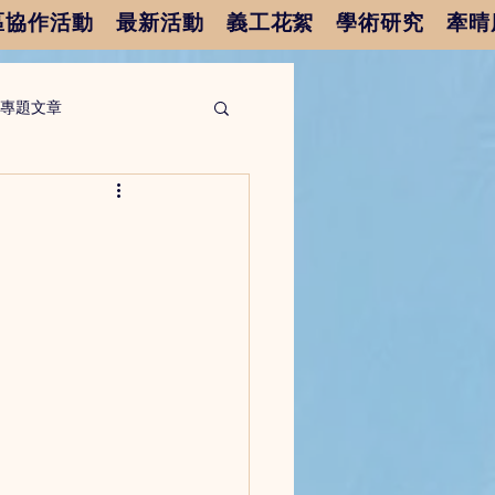
區協作活動
最新活動
義工花絮
學術研究
牽晴
專題文章