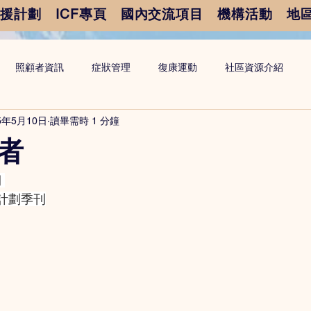
支援計劃
ICF專頁
國內交流項目
機構活動
地
照顧者資訊
症狀管理
復康運動
社區資源介紹
5年5月10日
讀畢需時 1 分鐘
者
期
計劃季刊