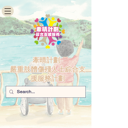
牽晴計劃-
嚴重肢體傷殘人士綜合支
援服務計劃