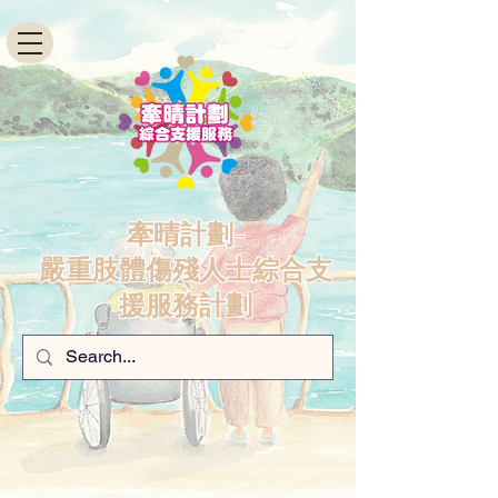
牽晴計劃-
嚴重肢體傷殘人士綜合支
援服務計劃