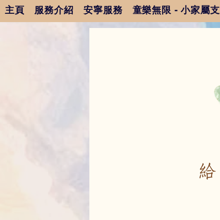
主頁
服務介紹
安寧服務
童樂無限 - 小家屬