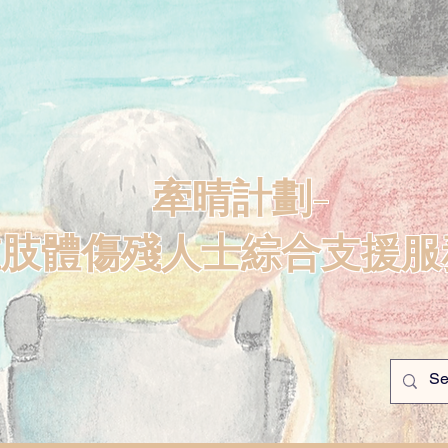
牽晴計劃-
重肢體傷殘人士綜合支援服