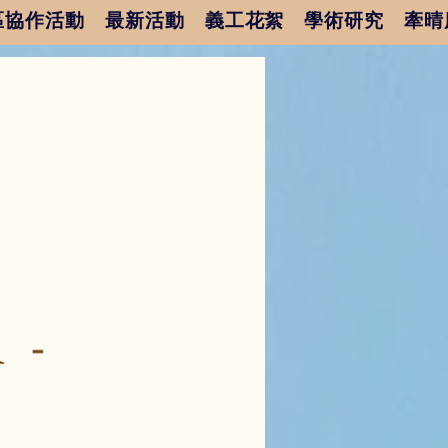
區協作活動
最新活動
義工花絮
學術研究
牽晴