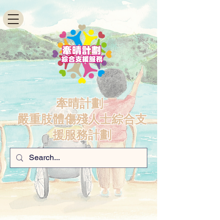
牽晴計劃-
嚴重肢體傷殘人士綜合支
援服務計劃