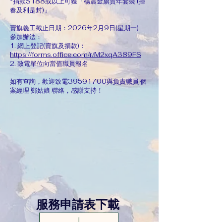
*捐款$188或以上可獲「楊震金旗賀年套裝 (揮
春及利是封)」
賣旗義工截止日期：2026年2月9日(星期一)
參加辦法：
1. 網上登記(賣旗及捐款)：
https://forms.office.com/r/M2xqA389FS
2. 致電單位向當值職員報名
如有查詢，歡迎致電39591700與負責職員 個
案經理 鄭姑娘 聯絡，感謝支持！
服務申請表下載