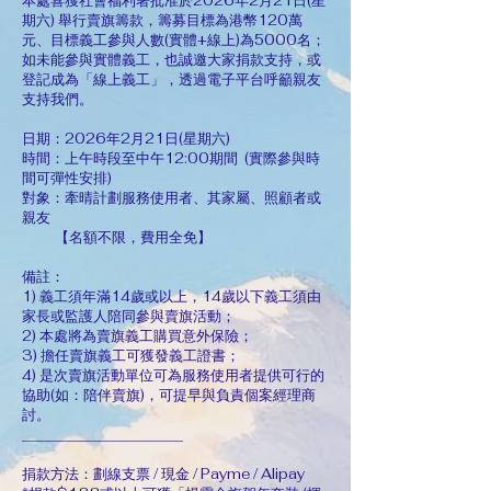
本處喜獲社會福利署批准於2026年2月21日(星
期六) 舉行賣旗籌款，籌募目標為港幣120萬
元、目標義工參與人數(實體+線上)為5000名；
如未能參與實體義工，也誠邀大家捐款支持，或
登記成為「線上義工」，透過電子平台呼籲親友
支持我們。
日期：2026年2月21日(星期六)
時間：上午時段至中午12:00期間 (實際參與時
間可彈性安排)
對象：牽晴計劃服務使用者、其家屬、照顧者或
親友
【名額不限，費用全免】
備註：
1) 義工須年滿14歲或以上，14歲以下義工須由
家長或監護人陪同參與賣旗活動；
2) 本處將為賣旗義工購買意外保險；
3) 擔任賣旗義工可獲發義工證書；
4) 是次賣旗活動單位可為服務使用者提供可行的
協助(如：陪伴賣旗)，可提早與負責個案經理商
討。
_____________________
捐款方法：劃線支票 / 現金 / Payme / Alipay