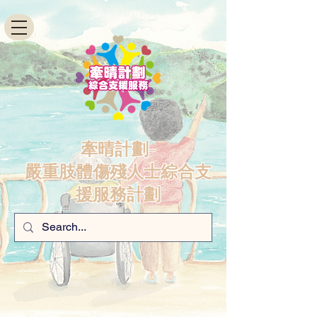
牽晴計劃-
嚴重肢體傷殘人士綜合支
援服務計劃