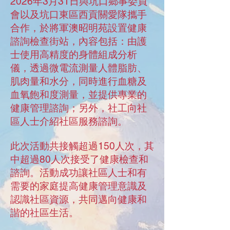
2026年3月31日與坑口鄉事委員
會以及坑口東區西貢關愛隊攜手
合作，於將軍澳昭明苑設置健康
諮詢檢查街站，內容包括：由護
士使用高精度的身體組成分析
儀，透過微電流測量人體脂肪、
肌肉量和水分，同時進行血糖及
血氧飽和度測量，並提供專業的
健康管理諮詢；另外，社工向社
區人士介紹社區服務諮詢。
此次活動共接觸超過150人次，其
中超過80人次接受了健康檢查和
諮詢。活動成功讓社區人士和有
需要的家庭提高健康管理意識及
認識社區資源，共同邁向健康和
諧的社區生活。