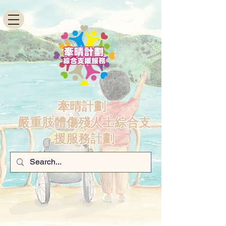
牽晴計劃-
嚴重肢體傷殘人士綜合支
援服務計劃