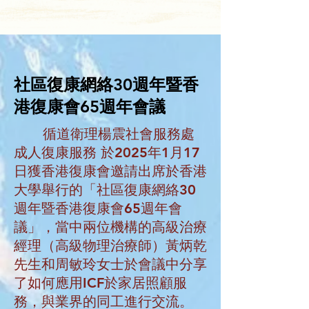
社區復康網絡30週年暨香
港復康會65週年會議
循道衛理楊震社會服務處
成人復康服務 於2025年1月17
日獲香港復康會邀請出席於香港
大學舉行的「社區復康網絡30
週年暨香港復康會65週年會
議」，當中兩位機構的高級治療
經理（高級物理治療師）黃炳乾
先生和周敏玲女士於會議中分享
了如何應用ICF於家居照顧服
務，與業界的同工進行交流。