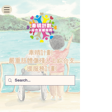
牽晴計劃-
嚴重肢體傷殘人士綜合支
援服務計劃