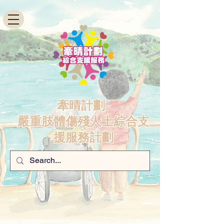
牽晴計劃-
嚴重肢體傷殘人士綜合支
援服務計劃