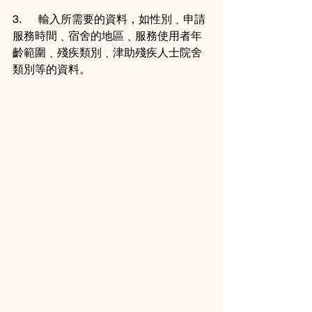
3.      輸入所需要的資料，如性別﹑申請
服務時間﹑宿舍的地區﹑服務使用者年
齡範圍﹑殘疾類別﹑津助殘疾人士院舍
類別等的資料。