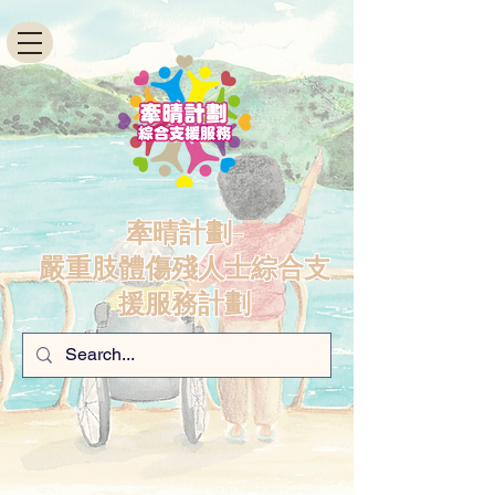
牽晴計劃-
嚴重肢體傷殘人士綜合支
援服務計劃