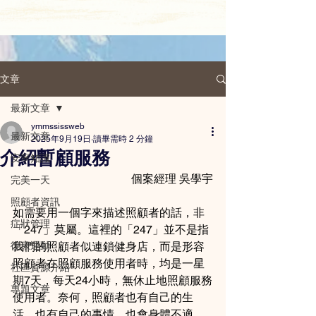
文章
最新文章
ymmssissweb
最新文章
2025年9月19日
讀畢需時 2 分鐘
介紹暫顧服務
安寧知識
個案經理 吳學宇
完美一天
照顧者資訊
如需要用一個字來描述照顧者的話，非
症狀管理
「247」莫屬。這裡的「247」並不是指
復康運動
我們的照顧者似連鎖健身店，而是形容
照顧者在照顧服務使用者時，均是一星
社區資源介紹
期7天，每天24小時，無休止地照顧服務
專題文章
使用者。奈何，照顧者也有自己的生
活，也有自己的事情，也會身體不適，