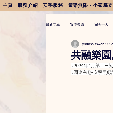
主頁
服務介紹
安寧服務
童樂無限 - 小家屬
最新文章
安寧知識
完美一天
ymmssissweb
202
共融樂園
#2024年4月第十三
#圓途有您
-安寧照顧