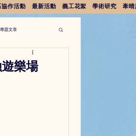
區協作活動
最新活動
義工花絮
學術研究
牽晴
專題文章
融遊樂場