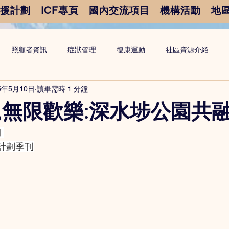
支援計劃
ICF專頁
國內交流項目
機構活動
地
照顧者資訊
症狀管理
復康運動
社區資源介紹
5年5月10日
讀畢需時 1 分鐘
,無限歡樂:深水埗公園共
期
計劃季刊