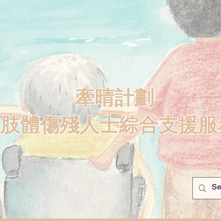
牽晴計劃-
重肢體傷殘人士綜合支援服