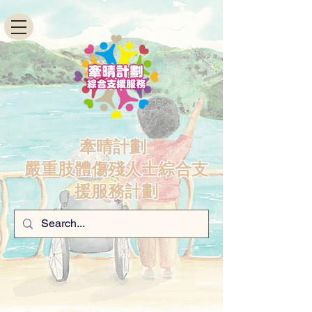
牽晴計劃-
嚴重肢體傷殘人士綜合支
援服務計劃