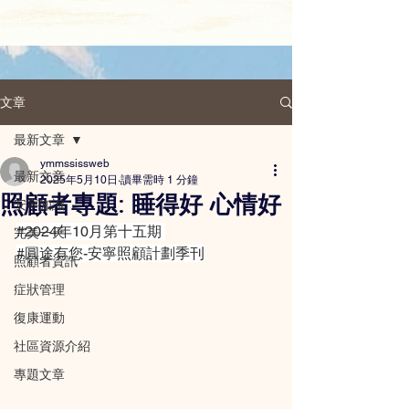
文章
最新文章
ymmssissweb
最新文章
2025年5月10日
讀畢需時 1 分鐘
照顧者專題: 睡得好 心情好
安寧知識
#2024年10月第十五期
完美一天
#圓途有您
-安寧照顧計劃季刊
照顧者資訊
症狀管理
復康運動
社區資源介紹
專題文章