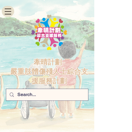
牽晴計劃-
嚴重肢體傷殘人士綜合支
援服務計劃