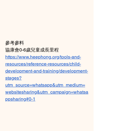
參考參料
協康會0-6歲兒童成長里程
https://www.heephong.org/tools-and-
resources/reference-resources/child-
development-and-training/development-
stages?
utm_source=whatsapp&utm_medium=
websitesharing&utm_campaign=whatsa
ppsharing#0-1