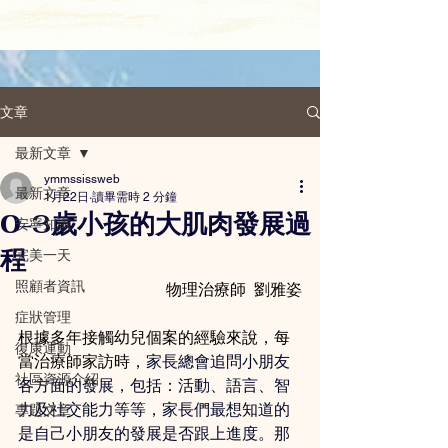
文章
最新文章
ymmssissweb
最新文章
1月22日
讀畢需時 2 分鐘
0-3歲小孩的大肌肉發展過
安寧知識
程
完美一天
照顧者資訊
物理治療師  劉雅姿
症狀管理
根據多年接觸幼兒個案的經驗來說，每
復康運動
當治療師家訪時
，家長總會追問小朋友
社區資源介紹
各方面的發展，包括：活動、語言、智
力及社交能力等等，家長們最想知道的
專題文章
是自己小朋友的發展是否跟上進度。那